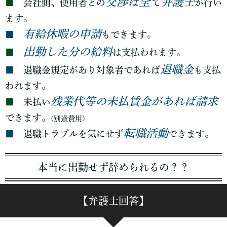
交渉は全て弁護士
■
会社側、使用者との
が行い
ます。
有給休暇の申請
■
もできます。
出勤した分の給料
■
は支払われます。
退職金
■
退職金規定があり対象者であれば
も支払
われます。
残業代等の未払賃金があれば請求
■
未払い
できます。
(別途費用)
転職活動
■
退職トラブルを気にせず
できます。
本当に出勤せず辞められるの？？
【弁護士回答】