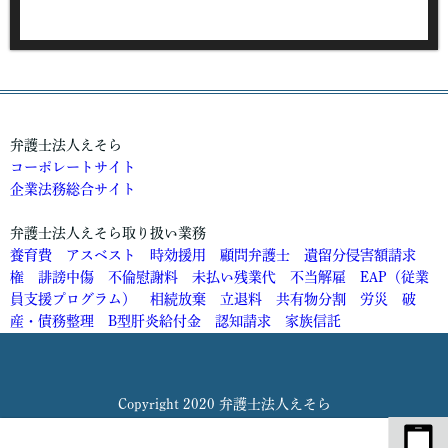
弁護士法人えそら
コーポレートサイト
企業法務総合サイト
弁護士法人えそら取り扱い業務
養育費
アスベスト
時効援用
顧問弁護士
遺留分侵害額請求
権
誹謗中傷
不倫慰謝料
未払い残業代
不当解雇
EAP（従業
員支援プログラム）
相続放棄
立退料
共有物分割
労災
破
産・債務整理
B型肝炎給付金
認知請求
家族信託
Copyright 2020 弁護士法人えそら